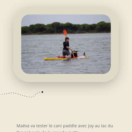
Maëva va tester le cani paddle avec Joy au lac du