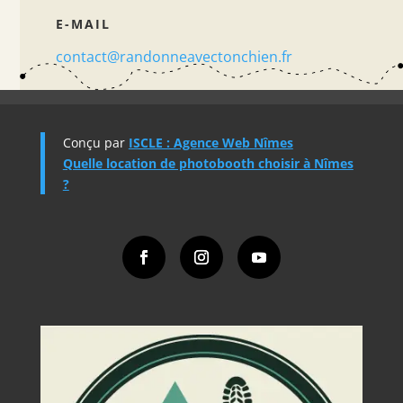
E-MAIL
contact@randonneavectonchien.fr
Conçu par
ISCLE : Agence Web Nîmes
Quelle location de photobooth choisir à Nîmes
?