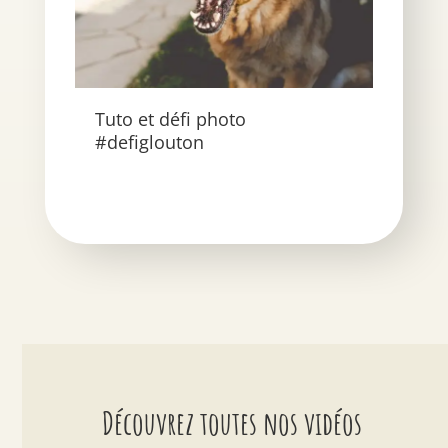
Prés
rés
Tuto et défi photo
Ligh
#defiglouton
Découvrez toutes nos vidéos