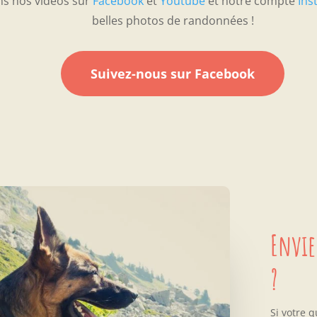
ns nos vidéos sur
Facebook
et
Youtube
et notre compte
Ins
belles photos de randonnées !
Suivez-nous sur Facebook
Envie
?
Si votre 