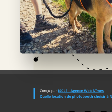
Conçu par
ISCLE : Agence Web Nîmes
Quelle location de photobooth choisir à 