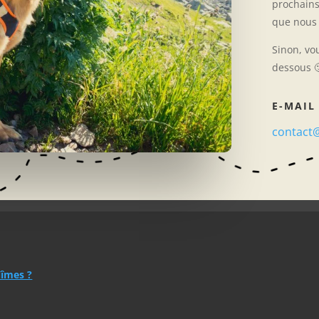
prochains
que nous 
Sinon, vo
dessous 
E-MAIL
contact
Nîmes ?