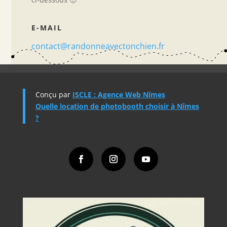
E-MAIL
contact@randonneavectonchien.fr
Conçu par
ISCLE : Agence Web Nîmes
Quelle location de photobooth choisir à Nîmes
?