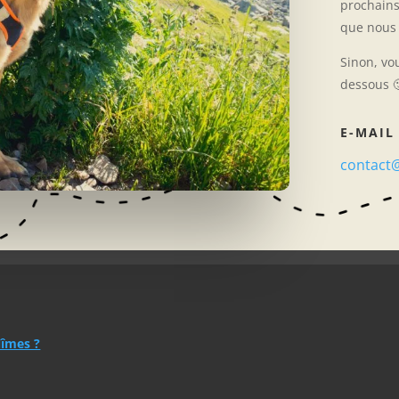
prochains
que nous 
Sinon, vo
dessous 
E-MAIL
contact
Nîmes ?