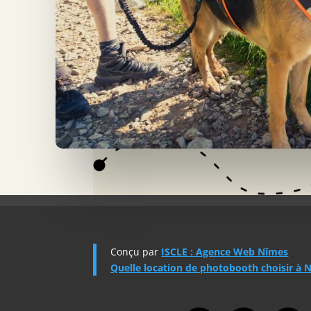
Conçu par
ISCLE : Agence Web Nîmes
Quelle location de photobooth choisir à 