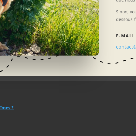
Sinon, vo
dessous 
E-MAIL
contact
Nîmes ?