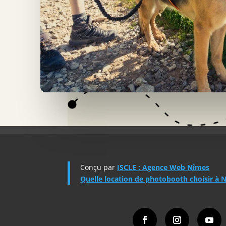
Conçu par
ISCLE : Agence Web Nîmes
Quelle location de photobooth choisir à 