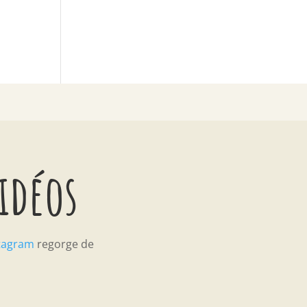
vidéos
tagram
regorge de