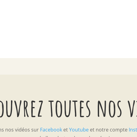
ouvrez toutes nos 
ns nos vidéos sur
Facebook
et
Youtube
et notre compte
Ins