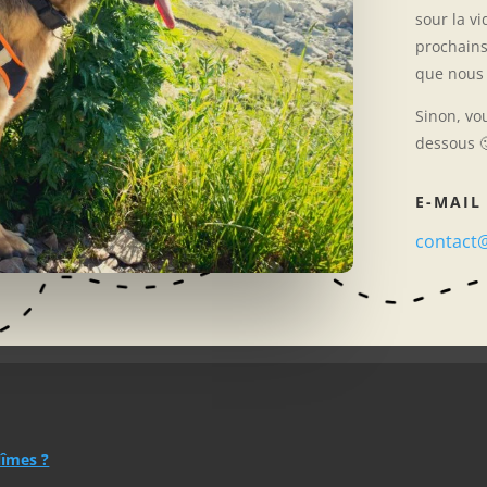
sour la vi
prochains
que nous 
Sinon, vo
dessous 
E-MAIL
contact
Nîmes ?